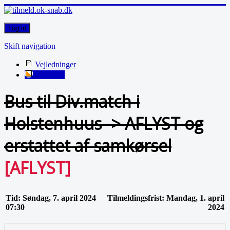
Log in
Skift navigation
Vejledninger
Kalender
Bus til Div.match i
Holstenhuus -> AFLYST og
erstattet af samkørsel
[AFLYST]
Tid: Søndag, 7. april 2024
Tilmeldingsfrist: Mandag, 1. april
07:30
2024