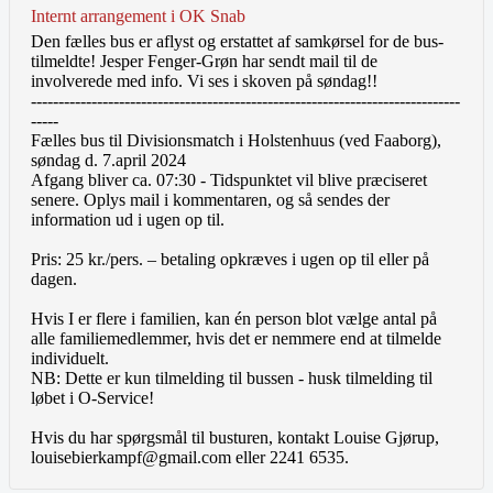
Internt arrangement i OK Snab
Den fælles bus er aflyst og erstattet af samkørsel for de bus-
tilmeldte! Jesper Fenger-Grøn har sendt mail til de
involverede med info. Vi ses i skoven på søndag!!
------------------------------------------------------------------------------
-----
Fælles bus til Divisionsmatch i Holstenhuus (ved Faaborg),
søndag d. 7.april 2024
Afgang bliver ca. 07:30 - Tidspunktet vil blive præciseret
senere. Oplys mail i kommentaren, og så sendes der
information ud i ugen op til.
Pris: 25 kr./pers. – betaling opkræves i ugen op til eller på
dagen.
Hvis I er flere i familien, kan én person blot vælge antal på
alle familiemedlemmer, hvis det er nemmere end at tilmelde
individuelt.
NB: Dette er kun tilmelding til bussen - husk tilmelding til
løbet i O-Service!
Hvis du har spørgsmål til busturen, kontakt Louise Gjørup,
louisebierkampf@gmail.com eller 2241 6535.